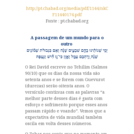
http://pt.chabad.org/media/pdf/1144/nkC
F11440174.pdf
Fonte : pt.chabad.org
A passagem de um mundo para o
outro
יְמֵֽי
שְׁנוֹתֵ֨ינוּ בָהֶ֥ם שִׁבְעִ֪ים שָׁנָ֡ה וְאִ֤ם בִּגְבוּרֹ֨ת שְׁמ֘וֹנִ֤ים
שָׁנָ֗ה וְ֭רׇהְבָּם עָמָ֣ל וָאָ֑וֶן כִּי־גָ֥ז חִ֗֝ישׁ וַנָּעֻֽפָה
O Rei David escreve no Tehilim (Salmos
90/10) que os dias da nossa vida são
setenta anos e se forem com Guevurot
(durezas) serão oitenta anos. O
versículo continua com as palavras “a
melhor parte desses dias é gasta com
esforço e sofrimento porque esses anos
passam rápido e voando”. Vemos que a
expectativa de vida mundial também
oscila em volta desses números.
O Zohar nos conta que no momento em