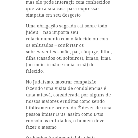
mas ele pode interagir com conhecidos
que vão à sua casa para expressar
simpatia em seu desgosto.
Uma obrigação sagrada cai sobre todo
judeu – não importa seu
relacionamento com o falecido ou com
os enlutados – confortar os
sobreviventes – mãe, pai, cônjuge, filho,
filha (casados ou solteiros), irmão, irmã
(ou meio-irmão e meia-irmã) do
falecido.
No Judaísmo, mostrar compaixão
fazendo uma visita de condolências é
uma mitsvá, considerada por alguns de
nossos maiores eruditos como sendo
biblicamente ordenada. É dever de uma
pessoa imitar D’us: assim como D’us
consola os enlutados, o homem deve
fazer o mesmo.
O objetivo fundamental da visita