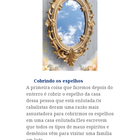
MULHERES
RABINO GLOIBER
NOSSOS REBES
HISTÓRIAS DE
TZADIKIM
GUEULÁ
MENSAGENS DO
RABINO
INÍCIO
Cobrindo os espelhos
A primeira coisa que fazemos depois do
OS ANIMAIS DA TORÁ
enterro é cobrir o espelho da casa
dessa pessoa que está enlutada.Os
cabalistas deram uma razão mais
assustadora para cobrirmos os espelhos
em uma casa enlutada.Eles escrevem
que todos os tipos de maus espíritos e
demônios vêm para visitar uma família
em luto.