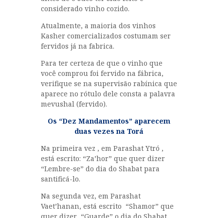
considerado vinho cozido.
Atualmente, a maioria dos vinhos
Kasher comercializados costumam ser
fervidos já na fabrica.
Para ter certeza de que o vinho que
você comprou foi fervido na fábrica,
verifique se na supervisão rabínica que
aparece no rótulo dele consta a palavra
mevushal (fervido).
Os “Dez Mandamentos” aparecem
duas vezes na Torá
Na primeira vez , em Parashat Ytró ,
está escrito: “Za’hor” que quer dizer
“Lembre-se” do dia do Shabat para
santificá-lo.
Na segunda vez, em Parashat
Vaet’hanan, está escrito “Shamor” que
quer dizer “Guarde” o dia do Shabat