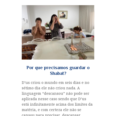
CURIOSIDADES
MULHERES
RABINO GLOIBER
NOSSOS REBES
HISTÓRIAS DE
TZADIKIM
GUEULÁ
MENSAGENS DO
RABINO
Por que precisamos guardar o
INÍCIO
Shabat?
OS ANIMAIS DA TORÁ
D’us criou o mundo em seis dias e no
sétimo dia ele não criou nada. A
linguagem “descansou” não pode ser
aplicada nesse caso sendo que D’us
está infinitamente acima dos limites da
matéria, e com certeza ele não se
cansou para precisar descansar.