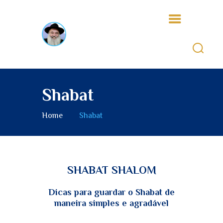
Shabat
INÍCIO
QUEM SOMOS
Home
Shabat
ALEGRIA
TZEDAKÁ
A MINHA TEFILÁ
VIVENDO O JUDAISMO
SHABAT SHALOM
TEENS
CICLO DO ANO
Dicas para guardar o Shabat de
maneira simples e agradável
JUDAICO
MASHIA’H E GUEULÁ