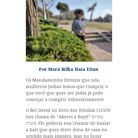
CURIOSIDADES
MULHERES
RABINO GLOIBER
NOSSOS REBES
HISTÓRIAS DE
TZADIKIM
GUEULÁ
MENSAGENS DO
Por Morá Rifka Haia Eitan
RABINO
Os Mandamentos Divinos que nós,
INÍCIO
mulheres judias temos que cumprir, e
que você que quer ser judia já pode
OS ANIMAIS DA TORÁ
começar a cumprir voluntariamente
O Rei David no livro dos Tehilim (113/9)
nos chama de “Akeret a Bayit” (עקרת
הבית). Ele poderia nos chamar de baalat
a bait que quer dizer dona de casa no
sentido mais simples, mas no lugar