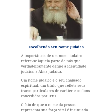
CURIOSIDADES
MULHERES
RABINO GLOIBER
NOSSOS REBES
HISTÓRIAS DE
TZADIKIM
Escolhendo seu Nome Judaico
GUEULÁ
MENSAGENS DO
A importância de um nome judaico
refere-se àquela parte de nós que
RABINO
verdadeiramente define a identidade
INÍCIO
judaica: a Alma judaica.
OS ANIMAIS DA TORÁ
Um nome judaico é o seu chamado
espiritual, um título que reflete seus
traços particulares de caráter e os dons
concedidos por D’us.
O fato de que o nome da pessoa
representa sua força vital é insinuado