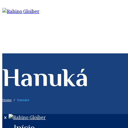
Hanuká
Home
Hanuká
Início