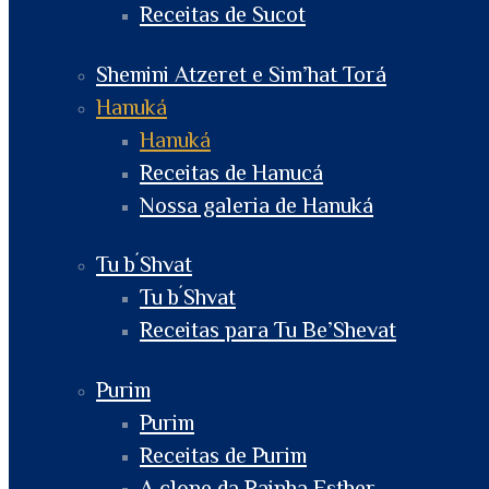
Receitas de Sucot
Shemini Atzeret e Sim’hat Torá
Hanuká
Hanuká
Receitas de Hanucá
Nossa galeria de Hanuká
Tu b´Shvat
Tu b´Shvat
Receitas para Tu Be’Shevat
Purim
Purim
Receitas de Purim
A clone da Rainha Esther