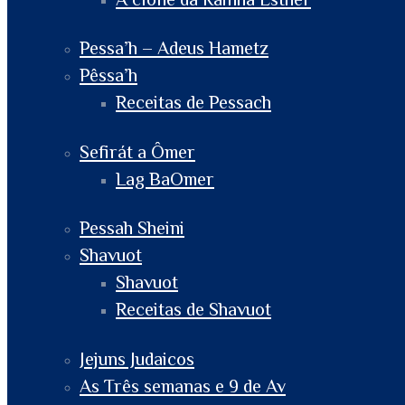
Pessa’h – Adeus Hametz
Pêssa’h
Receitas de Pessach
Sefirát a Ômer
Lag BaOmer
Pessah Sheini
Shavuot
Shavuot
Receitas de Shavuot
Jejuns Judaicos
As Três semanas e 9 de Av