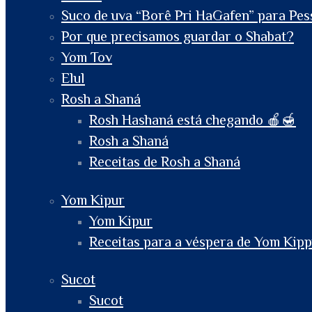
Suco de uva “Borê Pri HaGafen” para Pess
Por que precisamos guardar o Shabat?
Yom Tov
Elul
Rosh a Shaná
Rosh Hashaná está chegando 🍎🍯
Rosh a Shaná
Receitas de Rosh a Shaná
Yom Kipur
Yom Kipur
Receitas para a véspera de Yom Kip
Sucot
Sucot