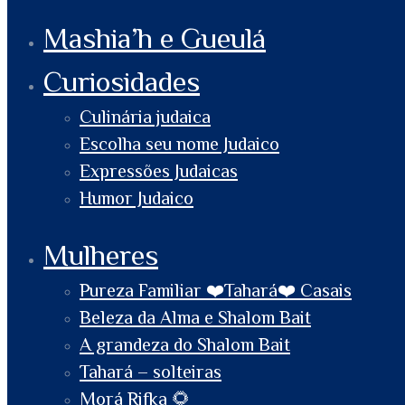
Mashia’h e Gueulá
Curiosidades
Culinária judaica
Escolha seu nome Judaico
Expressões Judaicas
Humor Judaico
Mulheres
Pureza Familiar ❤️Tahará❤️ Casais
Beleza da Alma e Shalom Bait
A grandeza do Shalom Bait
Tahará – solteiras
Morá Rifka 🌻