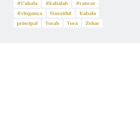
#Cabala
#kabalah
#rancor
#vingança
Hassidut
Kabala
principal
Torah
Torá
Zohar
AncoraThemes © 2026. All Rights Reserved.