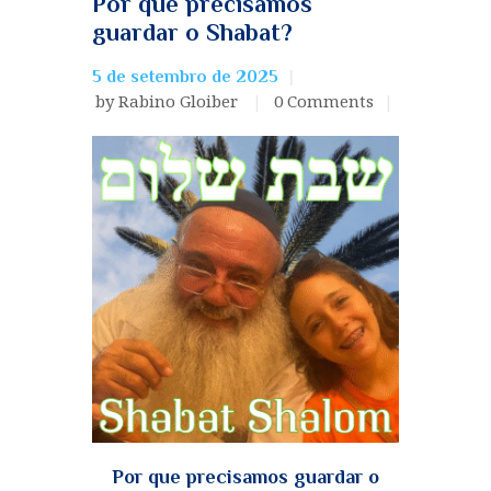
Por que precisamos
CURIOSIDADES
guardar o Shabat?
MULHERES
5 de setembro de 2025
RABINO GLOIBER
by Rabino Gloiber
0
Comments
NOSSOS REBES
HISTÓRIAS DE
TZADIKIM
GUEULÁ
MENSAGENS DO
RABINO
INÍCIO
OS ANIMAIS DA TORÁ
Por que precisamos guardar o