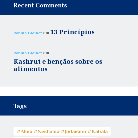
Recent Comments
13 Princípios
em
Rabino Gloiber
em
Rabino Gloiber
Kashrut e bençãos sobre os
alimentos
Tags
#Alma #Neshamá #Judaismo #Kabala