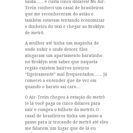
saída……. e custa cinco dólares! No Air-
Trein conheci um casal de brasileiros
que me reconheceram do avião e
também estavam tentando economizar
o dinheiro do táxi e chegar ao Broklyn
de metrô.
A mulher até tinha um mapinha de
onde subir e onde descer. Eles
alugaram um apartamento baratinho
no Broklyn sem saber que naquela
região existem bairros inteiros
“ligeiramente” mal frequentados…….. Já
comecei a entender que de vez em
quando o barato sai caro….
O Air-Trein chegou à estação do metrô
(e lá você paga os cinco dólares para
sair e compra o bilhete do metrô). O
casal de brasileiros tinha um passo a
passo para ir trocando de metrô até eles
me falarem um lugar que de lá eu