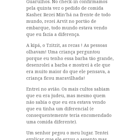
Guarulhos. No check-in confirmamos
pela quinta vez o pedido de comida
Kasher. Rezei Min’há na frente de todo
mundo, rezei Arvit no portão de
embarque, todo mundo estava vendo
que eu fazia a diferença.
A kipá, o Tzitzit, as rezas ! As pessoas
olhavam! Uma criança perguntou
porque eu tenho essa barba tão grande,
desenrolei a barba e mostrei à ele que
era muito maior do que ele pensava, a
criança ficou maravilhada!
Entrei no avião. Os mais cultos sabiam
que eu era judeu, mas mesmo quem
não sabia o que eu era estava vendo
que eu tinha um diferencial (e
consequentemente teria encomendado
uma comida diferente).
Um senhor pegou o meu lugar. Tentei
explicar que ele errou o assento mas