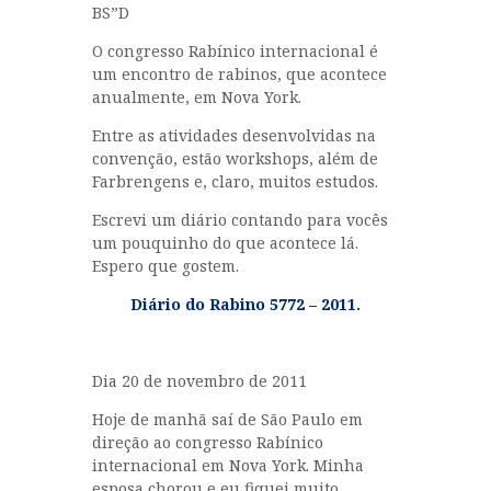
MULHERES
BS”D
RABINO GLOIBER
O congresso Rabínico internacional é
NOSSOS REBES
um encontro de rabinos, que acontece
anualmente, em Nova York.
HISTÓRIAS DE
TZADIKIM
Entre as atividades desenvolvidas na
convenção, estão workshops, além de
GUEULÁ
Farbrengens e, claro, muitos estudos.
MENSAGENS DO
Escrevi um diário contando para vocês
RABINO
um pouquinho do que acontece lá.
INÍCIO
Espero que gostem.
OS ANIMAIS DA TORÁ
Diário do Rabino 5772 – 2011.
Dia 20 de novembro de 2011
Hoje de manhã saí de São Paulo em
direção ao congresso Rabínico
internacional em Nova York. Minha
esposa chorou e eu fiquei muito