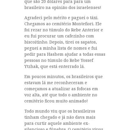
que são 20 dólares para para um
brasileiro na opinião dos israelenses!
Agradeci pelo mérito e paguei o táxi.
Chegamos ao cemitério Montefiori. Ele
foi rezar no túmulo do Rebe Anterior e
eu fui procurar um cafezinho com
biscoitinho. Depois, tirei os sapatos,
peguei a minha lista de nomes e fui
pedir para Hashem ajudar a todas essas
pessoas no túmulo do Rebe Yossef
Ytzhak, que está enterrado lá.
Em poucos minutos, os brasileiros que
estavam lá me reconheceram e
começamos a atualizar as fofocas em
voz alta, até que todo o ambiente no
cemitério ficou muito animado!
Todo mundo viu que os brasileiros
tinham chegado e já não dava mais
para curtir aquele ambiente ex-
silencioso e fúnebre. O cemitério virou