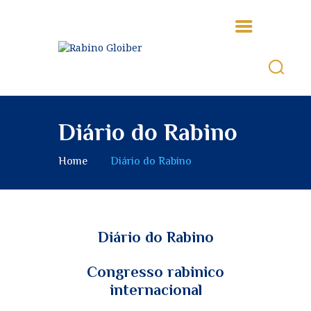
INÍCIO
QUEM SOMOS
Diário do Rabino
ALEGRIA
TZEDAKÁ
Home
Diário do Rabino
A MINHA TEFILÁ
VIVENDO O JUDAISMO
TEENS
Diário do Rabino
CICLO DO ANO
JUDAICO
Congresso rabinico
MASHIA’H E GUEULÁ
internacional
CURIOSIDADES