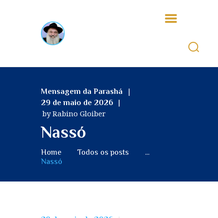
INÍCIO
Mensagem da Parashá
QUEM SOMOS
29 de maio de 2026
by Rabino Gloiber
ALEGRIA
Nassó
TZEDAKÁ
A MINHA TEFILÁ
Home
Todos os posts
...
VIVENDO O JUDAISMO
Nassó
TEENS
CICLO DO ANO
JUDAICO
MASHIA’H E GUEULÁ