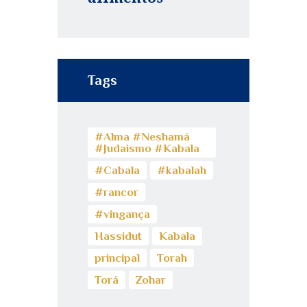
Tags
#Alma #Neshamá
#Judaismo #Kabala
#Cabala
#kabalah
#rancor
#vingança
Hassidut
Kabala
principal
Torah
Torá
Zohar